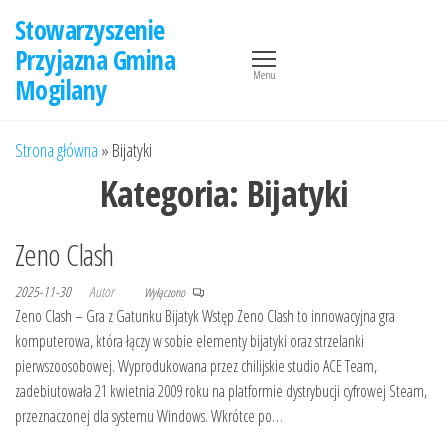
Przejdź
Stowarzyszenie
do
Przyjazna Gmina
treści
Menu
Mogilany
Strona główna
»
Bijatyki
Kategoria:
Bijatyki
Zeno Clash
2025-11-30
Autor
Wyłączono
Zeno Clash – Gra z Gatunku Bijatyk Wstęp Zeno Clash to innowacyjna gra
komputerowa, która łączy w sobie elementy bijatyki oraz strzelanki
pierwszoosobowej. Wyprodukowana przez chilijskie studio ACE Team,
zadebiutowała 21 kwietnia 2009 roku na platformie dystrybucji cyfrowej Steam,
przeznaczonej dla systemu Windows. Wkrótce po…