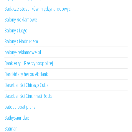
Badacze stosunków międzynarodowych
Balony Reklamowe
Balony z Logo
Balony z Nadrukiem
balony-reklamowe.pl
Bankierzy II Rzeczypospolitej
Bardzińscy herbu Abdank
Baseballiści Chicago Cubs
Baseballiści Cincinnati Reds
bateau boat plans
Bathysauridae
Batman