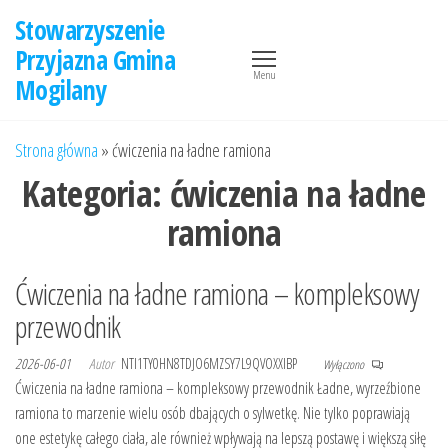
Przejdź
Stowarzyszenie
do
Przyjazna Gmina
treści
Menu
Mogilany
Strona główna
»
ćwiczenia na ładne ramiona
Kategoria:
ćwiczenia na ładne
ramiona
Ćwiczenia na ładne ramiona – kompleksowy
przewodnik
2026-06-01
Autor
NTI1TY0HN8TDJO6MZSY7L9QVOXXIBP
Wyłączono
Ćwiczenia na ładne ramiona – kompleksowy przewodnik Ładne, wyrzeźbione
ramiona to marzenie wielu osób dbających o sylwetkę. Nie tylko poprawiają
one estetykę całego ciała, ale również wpływają na lepszą postawę i większą siłę