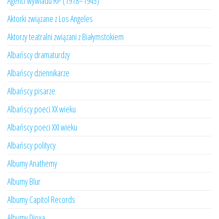
Agenci wywiadu RP (1918–1945)
Aktorki związane z Los Angeles
Aktorzy teatralni związani z Białymstokiem
Albańscy dramaturdzy
Albańscy dziennikarze
Albańscy pisarze
Albańscy poeci XX wieku
Albańscy poeci XXI wieku
Albańscy politycy
Albumy Anathemy
Albumy Blur
Albumy Capitol Records
Albumy Dioxa