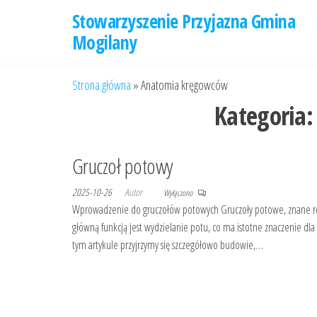
Przejdź
Stowarzyszenie Przyjazna Gmina
do
Mogilany
treści
Strona główna
»
Anatomia kręgowców
Kategoria
Gruczoł potowy
2025-10-26
Autor
Wyłączono
Wprowadzenie do gruczołów potowych Gruczoły potowe, znane równ
główną funkcją jest wydzielanie potu, co ma istotne znaczenie dl
tym artykule przyjrzymy się szczegółowo budowie,…