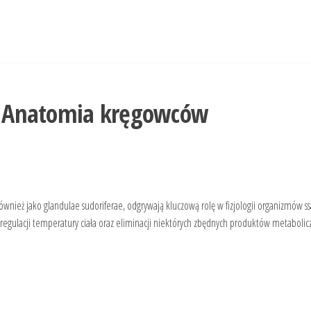
:
Anatomia kręgowców
ież jako glandulae sudoriferae, odgrywają kluczową rolę w fizjologii organizmów ss
a regulacji temperatury ciała oraz eliminacji niektórych zbędnych produktów metaboli