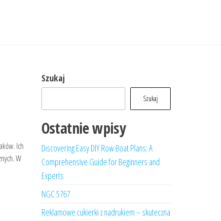
Szukaj
Szukaj
Ostatnie wpisy
aków. Ich
Discovering Easy DIY Row Boat Plans: A
cznych. W
Comprehensive Guide for Beginners and
Experts
NGC 5767
Reklamowe cukierki z nadrukiem – skuteczna