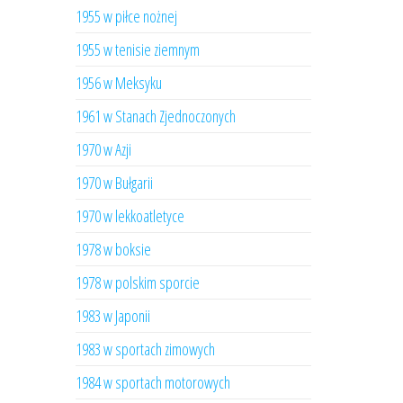
1955 w piłce nożnej
1955 w tenisie ziemnym
1956 w Meksyku
1961 w Stanach Zjednoczonych
1970 w Azji
1970 w Bułgarii
1970 w lekkoatletyce
1978 w boksie
1978 w polskim sporcie
1983 w Japonii
1983 w sportach zimowych
1984 w sportach motorowych