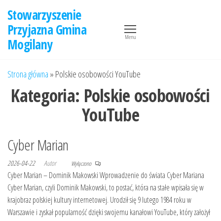
Przejdź
Stowarzyszenie
do
Przyjazna Gmina
treści
Menu
Mogilany
Strona główna
»
Polskie osobowości YouTube
Kategoria:
Polskie osobowości
YouTube
Cyber Marian
2026-04-22
Autor
Wyłączono
Cyber Marian – Dominik Makowski Wprowadzenie do świata Cyber Mariana
Cyber Marian, czyli Dominik Makowski, to postać, która na stałe wpisała się w
krajobraz polskiej kultury internetowej. Urodził się 9 lutego 1984 roku w
Warszawie i zyskał popularność dzięki swojemu kanałowi YouTube, który założył