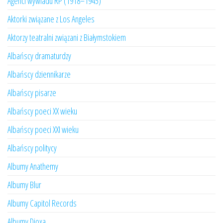
Agenci wywiadu RP (1918–1945)
Aktorki związane z Los Angeles
Aktorzy teatralni związani z Białymstokiem
Albańscy dramaturdzy
Albańscy dziennikarze
Albańscy pisarze
Albańscy poeci XX wieku
Albańscy poeci XXI wieku
Albańscy politycy
Albumy Anathemy
Albumy Blur
Albumy Capitol Records
Albumy Dioxa