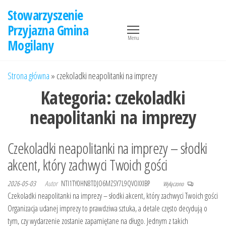
Przejdź
Stowarzyszenie
do
Przyjazna Gmina
treści
Menu
Mogilany
Strona główna
»
czekoladki neapolitanki na imprezy
Kategoria:
czekoladki
neapolitanki na imprezy
Czekoladki neapolitanki na imprezy – słodki
akcent, który zachwyci Twoich gości
2026-05-03
Autor
NTI1TY0HN8TDJO6MZSY7L9QVOXXIBP
Wyłączono
Czekoladki neapolitanki na imprezy – słodki akcent, który zachwyci Twoich gości
Organizacja udanej imprezy to prawdziwa sztuka, a detale często decydują o
tym, czy wydarzenie zostanie zapamiętane na długo. Jednym z takich