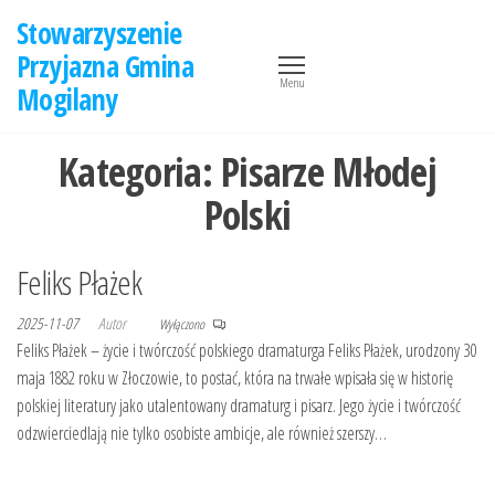
Przejdź
Stowarzyszenie
do
Przyjazna Gmina
treści
Menu
Mogilany
Kategoria:
Pisarze Młodej
Polski
Feliks Płażek
2025-11-07
Autor
Wyłączono
Feliks Płażek – życie i twórczość polskiego dramaturga Feliks Płażek, urodzony 30
maja 1882 roku w Złoczowie, to postać, która na trwałe wpisała się w historię
polskiej literatury jako utalentowany dramaturg i pisarz. Jego życie i twórczość
odzwierciedlają nie tylko osobiste ambicje, ale również szerszy…