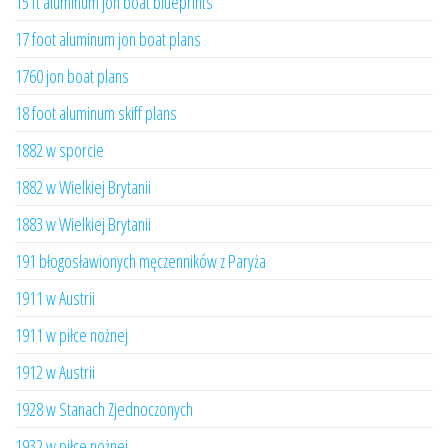
15 ft aluminum jon boat blueprints
17 foot aluminum jon boat plans
1760 jon boat plans
18 foot aluminum skiff plans
1882 w sporcie
1882 w Wielkiej Brytanii
1883 w Wielkiej Brytanii
191 błogosławionych męczenników z Paryża
1911 w Austrii
1911 w piłce nożnej
1912 w Austrii
1928 w Stanach Zjednoczonych
1932 w piłce nożnej