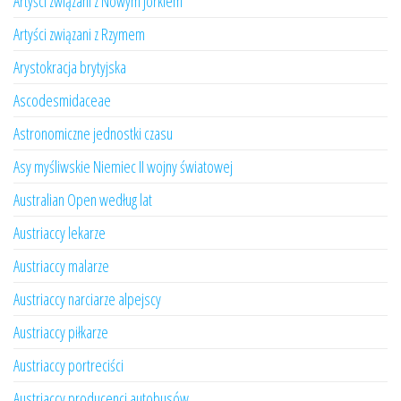
Artyści związani z Nowym Jorkiem
Artyści związani z Rzymem
Arystokracja brytyjska
Ascodesmidaceae
Astronomiczne jednostki czasu
Asy myśliwskie Niemiec II wojny światowej
Australian Open według lat
Austriaccy lekarze
Austriaccy malarze
Austriaccy narciarze alpejscy
Austriaccy piłkarze
Austriaccy portreciści
Austriaccy producenci autobusów