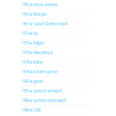
1955 w tenisie ziemnym
1956 w Meksyku
1961 w Stanach Zjednoczonych
1970 w Azji
1970 w Bułgarii
1970 w lekkoatletyce
1978 w boksie
1978 w polskim sporcie
1983 w Japonii
1983 w sportach zimowych
1984 w sportach motorowych
1984 w ZSRR