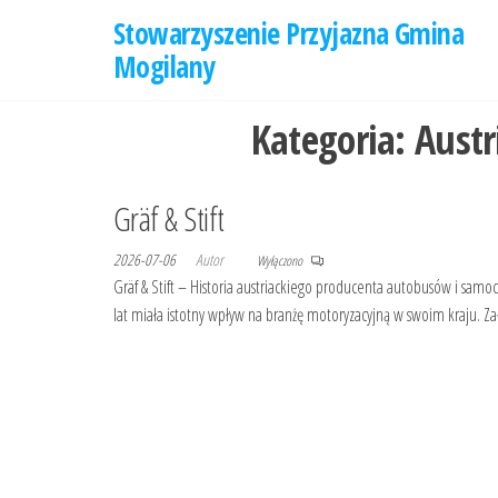
Przejdź
Stowarzyszenie Przyjazna Gmina
do
Mogilany
treści
Kategoria:
Austr
Gräf & Stift
2026-07-06
Autor
Wyłączono
Gräf & Stift – Historia austriackiego producenta autobusów i samoc
lat miała istotny wpływ na branżę motoryzacyjną w swoim kraju. Z