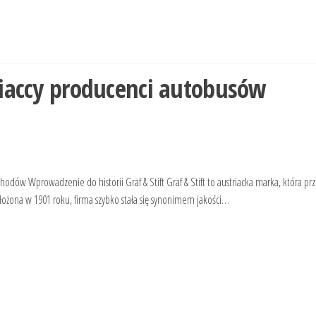
iaccy producenci autobusów
hodów Wprowadzenie do historii Gräf & Stift Gräf & Stift to austriacka marka, która pr
ałożona w 1901 roku, firma szybko stała się synonimem jakości…