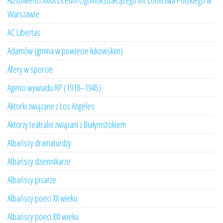
Absolwenci XXXIX Liceum Ogólnokształcącego im. Lotnictwa Polskiego w
Warszawie
AC Libertas
Adamów (gmina w powiecie łukowskim)
Afery w sporcie
Agenci wywiadu RP (1918–1945)
Aktorki związane z Los Angeles
Aktorzy teatralni związani z Białymstokiem
Albańscy dramaturdzy
Albańscy dziennikarze
Albańscy pisarze
Albańscy poeci XX wieku
Albańscy poeci XXI wieku