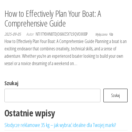
How to Effectively Plan Your Boat: A
Comprehensive Guide
2025-09-05
Autor
NTI1TY0HN8TDJO6MZSY7L9QVOXXIBP
Wyłączono
How to Effectively Plan Your Boat: A Comprehensive Guide Planning a boat is an
exciting endeavor that combines creativity, technical skills, and a sense of
adventure. Whether you’re an experienced boater looking to build your own
vessel or a novice dreaming of a weekend on…
Szukaj
Szukaj
Ostatnie wpisy
Słodycze reklamowe 35 kg – jak wybrać idealne dla Twojej marki?