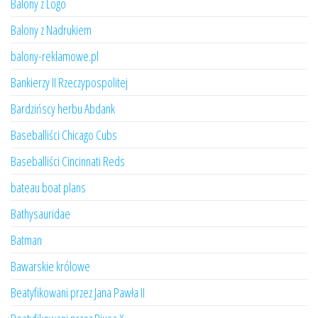
Balony z Logo
Balony z Nadrukiem
balony-reklamowe.pl
Bankierzy II Rzeczypospolitej
Bardzińscy herbu Abdank
Baseballiści Chicago Cubs
Baseballiści Cincinnati Reds
bateau boat plans
Bathysauridae
Batman
Bawarskie królowe
Beatyfikowani przez Jana Pawła II