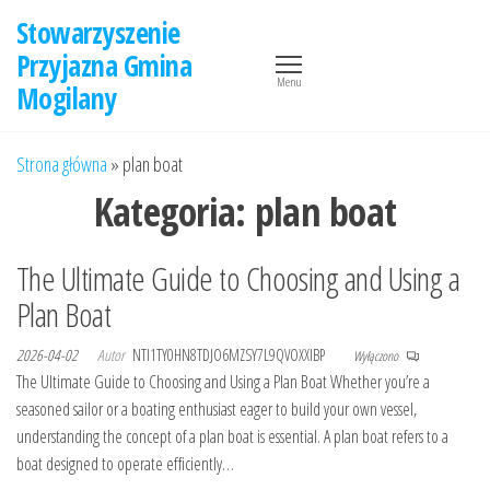
Przejdź
Stowarzyszenie
do
Przyjazna Gmina
treści
Menu
Mogilany
Strona główna
»
plan boat
Kategoria:
plan boat
The Ultimate Guide to Choosing and Using a
Plan Boat
2026-04-02
Autor
NTI1TY0HN8TDJO6MZSY7L9QVOXXIBP
Wyłączono
The Ultimate Guide to Choosing and Using a Plan Boat Whether you’re a
seasoned sailor or a boating enthusiast eager to build your own vessel,
understanding the concept of a plan boat is essential. A plan boat refers to a
boat designed to operate efficiently…