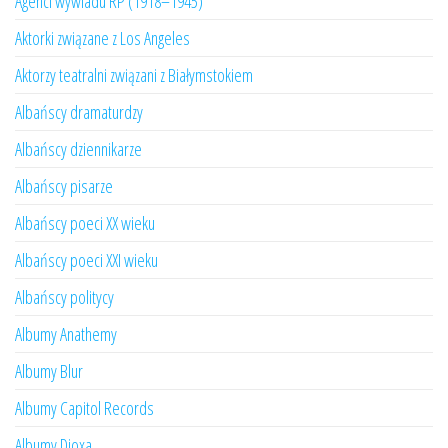
Agenci wywiadu RP (1918–1945)
Aktorki związane z Los Angeles
Aktorzy teatralni związani z Białymstokiem
Albańscy dramaturdzy
Albańscy dziennikarze
Albańscy pisarze
Albańscy poeci XX wieku
Albańscy poeci XXI wieku
Albańscy politycy
Albumy Anathemy
Albumy Blur
Albumy Capitol Records
Albumy Dioxa