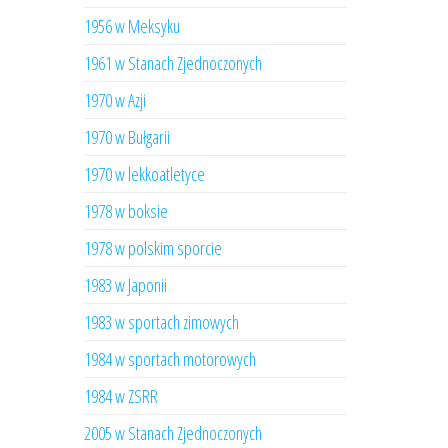
1956 w Meksyku
1961 w Stanach Zjednoczonych
1970 w Azji
1970 w Bułgarii
1970 w lekkoatletyce
1978 w boksie
1978 w polskim sporcie
1983 w Japonii
1983 w sportach zimowych
1984 w sportach motorowych
1984 w ZSRR
2005 w Stanach Zjednoczonych