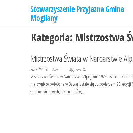
Przejdź
Stowarzyszenie Przyjazna Gmina
do
Mogilany
treści
Kategoria:
Mistrzostwa Ś
Mistrzostwa Świata w Narciarstwie Al
2026-03-23
Autor
Wyłączono
Mistrzostwa Świata w Narciarstwie Alpejskim 1978 – slalom kobiet
malowniczo położone w Bawarii, stało się gospodarzem 25. edycji
sportów zimowych, jak i mediów,…