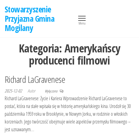
Przejdź
Stowarzyszenie
do
Przyjazna Gmina
treści
Menu
Mogilany
Kategoria:
Amerykańscy
producenci filmowi
Richard LaGravenese
2025-12-02
Autor
Wyłączono
Richard LaGravenese: Życie i Kariera Wprowadzenie Richard LaGravenese to
postać, która na stałe wpisała się w historię amerykańskiego kina. Urodził się 30
października 1959 roku w Brooklynie, w Nowym Jorku, w rodzinie o włoskich
korzeniach. Jego twórczość obejmuje wiele aspektów przemysłu filmowego –
jest uznawanym…