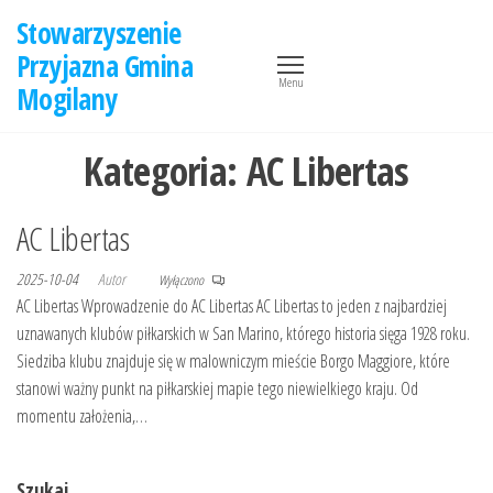
Przejdź
Stowarzyszenie
do
Przyjazna Gmina
treści
Menu
Mogilany
Kategoria:
AC Libertas
AC Libertas
2025-10-04
Autor
Wyłączono
AC Libertas Wprowadzenie do AC Libertas AC Libertas to jeden z najbardziej
uznawanych klubów piłkarskich w San Marino, którego historia sięga 1928 roku.
Siedziba klubu znajduje się w malowniczym mieście Borgo Maggiore, które
stanowi ważny punkt na piłkarskiej mapie tego niewielkiego kraju. Od
momentu założenia,…
Szukaj