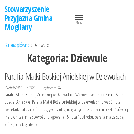
Przejdź
Stowarzyszenie
do
Przyjazna Gmina
treści
Menu
Mogilany
Strona główna
»
Dziewule
Kategoria:
Dziewule
Parafia Matki Boskiej Anielskiej w Dziewulach
2026-07-04
Autor
Wyłączono
Parafia Matki Boskiej Anielskiej w Dziewulach Wprowadzenie do Parafii Matki
Boskiej Anielskiej Parafia Matki Bożej Anielskiej w Dziewulach to wspólnota
rzymskokatolicka, która odgrywa istotną rolę w życiu religijnym mieszkańców tej
malowniczej miejscowości. Erygowana 15 lipca 1994 roku, parafia ma za sobą
krótki, lecz bogaty okres…