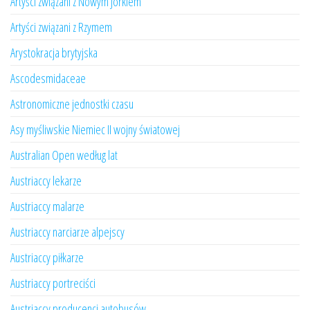
Artyści związani z Nowym Jorkiem
Artyści związani z Rzymem
Arystokracja brytyjska
Ascodesmidaceae
Astronomiczne jednostki czasu
Asy myśliwskie Niemiec II wojny światowej
Australian Open według lat
Austriaccy lekarze
Austriaccy malarze
Austriaccy narciarze alpejscy
Austriaccy piłkarze
Austriaccy portreciści
Austriaccy producenci autobusów