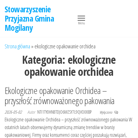
Przejdź
Stowarzyszenie
do
Przyjazna Gmina
treści
Menu
Mogilany
Strona główna
»
ekologiczne opakowanie orchidea
Kategoria:
ekologiczne
opakowanie orchidea
Ekologiczne opakowanie Orchidea –
przyszłość zrównoważonego pakowania
2026-05-02
Autor
NTI1TY0HN8TDJO6MZSY7L9QVOXXIBP
Wyłączono
Ekologiczne opakowanie Orchidea – przyszłość zrównoważonego pakowania W
ostatnich latach obserwujemy dynamiczną zmianę trendów w branży
opakowaniowej. Firmy oraz konsumenci coraz częściej poszukują rozwiązań,