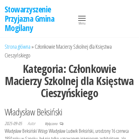
Przejdź
Stowarzyszenie
do
Przyjazna Gmina
treści
Menu
Mogilany
Strona główna
»
Członkowie Macierzy Szkolnej dla Księstwa
Cieszyńskiego
Kategoria:
Członkowie
Macierzy Szkolnej dla Księstwa
Cieszyńskiego
Władysław Beksiński
2025-09-05
Autor
Wyłączono
Władysław Beksiński Wstęp Władysław Ludwik Beksiński, urodzony 16 czerwca
1850 roku w Sanoku, był nie tylko uznawanym inżynierem architektem, ale