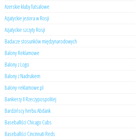
Azerskie kluby futsalowe
Azjatyckie jeziora w Rosji
Azjatyckie szczyty Rosji
Badacze stosunków międzynarodowych
Balony Reklamowe
Balony z Logo
Balony z Nadrukiem
balony-reklamowe.pl
Bankierzy II Rzeczypospolitej
Bardzińscy herbu Abdank
Baseballiści Chicago Cubs
Baseballiści Cincinnati Reds