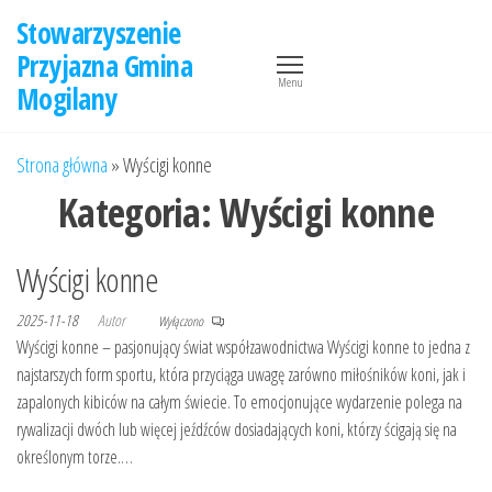
Przejdź
Stowarzyszenie
do
Przyjazna Gmina
treści
Menu
Mogilany
Strona główna
»
Wyścigi konne
Kategoria:
Wyścigi konne
Wyścigi konne
2025-11-18
Autor
Wyłączono
Wyścigi konne – pasjonujący świat współzawodnictwa Wyścigi konne to jedna z
najstarszych form sportu, która przyciąga uwagę zarówno miłośników koni, jak i
zapalonych kibiców na całym świecie. To emocjonujące wydarzenie polega na
rywalizacji dwóch lub więcej jeźdźców dosiadających koni, którzy ścigają się na
określonym torze.…