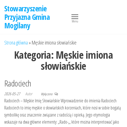
Przejdź
Stowarzyszenie
do
Przyjazna Gmina
treści
Menu
Mogilany
Strona główna
»
Męskie imiona słowiańskie
Kategoria:
Męskie imiona
słowiańskie
Radociech
2026-05-27
Autor
Wyłączono
Radociech – Męskie Imię Słowiańskie Wprowadzenie do imienia Radociech
Radociech to imię męskie o słowiańskich korzeniach, które nosi w sobie bogatą
symbolikę oraz znaczenie związane z radością i opieką. Jego etymologia
wskazuje na dwa główne elementy: „Rado-„, które można interpretować jako