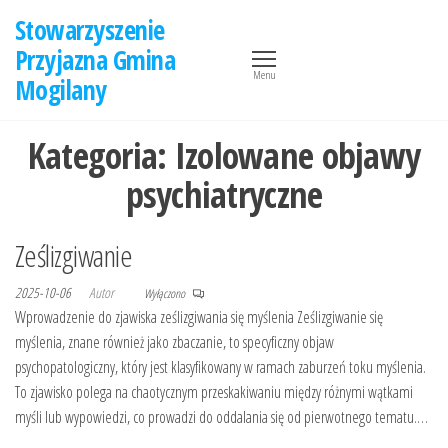
Przejdź
Stowarzyszenie
do
Przyjazna Gmina
treści
Menu
Mogilany
Kategoria:
Izolowane objawy
psychiatryczne
Ześlizgiwanie
2025-10-06
Autor
Wyłączono
Wprowadzenie do zjawiska ześlizgiwania się myślenia Ześlizgiwanie się
myślenia, znane również jako zbaczanie, to specyficzny objaw
psychopatologiczny, który jest klasyfikowany w ramach zaburzeń toku myślenia.
To zjawisko polega na chaotycznym przeskakiwaniu między różnymi wątkami
myśli lub wypowiedzi, co prowadzi do oddalania się od pierwotnego tematu.…