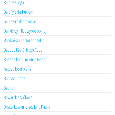
Balony z Logo
Balony z Nadrukiem
balony-reklamowe.pl
Bankierzy II Rzeczypospolitej
Bardzińscy herbu Abdank
Baseballiści Chicago Cubs
Baseballiści Cincinnati Reds
bateau boat plans
Bathysauridae
Batman
Bawarskie królowe
Beatyfikowani przez Jana Pawła II