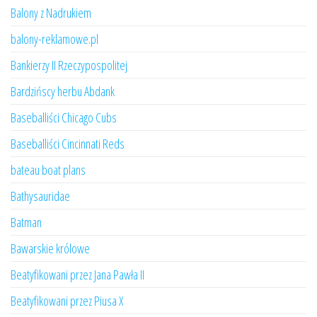
Balony z Nadrukiem
balony-reklamowe.pl
Bankierzy II Rzeczypospolitej
Bardzińscy herbu Abdank
Baseballiści Chicago Cubs
Baseballiści Cincinnati Reds
bateau boat plans
Bathysauridae
Batman
Bawarskie królowe
Beatyfikowani przez Jana Pawła II
Beatyfikowani przez Piusa X