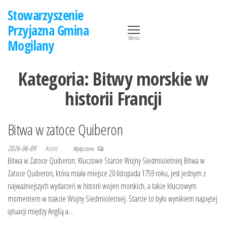
Przejdź
Stowarzyszenie
do
Przyjazna Gmina
treści
Menu
Mogilany
Kategoria:
Bitwy morskie w
historii Francji
Bitwa w zatoce Quiberon
2026-06-09
Autor
Wyłączono
Bitwa w Zatoce Quiberon: Kluczowe Starcie Wojny Siedmioletniej Bitwa w
Zatoce Quiberon, która miała miejsce 20 listopada 1759 roku, jest jednym z
najważniejszych wydarzeń w historii wojen morskich, a także kluczowym
momentem w trakcie Wojny Siedmioletniej. Starcie to było wynikiem napiętej
sytuacji między Anglią a…