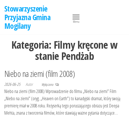
Przejdź
Stowarzyszenie
do
Przyjazna Gmina
treści
Menu
Mogilany
Kategoria:
Filmy kręcone w
stanie Pendżab
Niebo na ziemi (film 2008)
2026-06-25
Autor
Wyłączono
Niebo na ziemi (film 2008) Wprowadzenie do filmu „Niebo na ziemi” Film
„Niebo na ziemi” (oryg. „Heaven on Earth”) to kanadyjski dramat, który swoją
premierę miał w 2008 roku. Reżyserką tego poruszającego obrazu jest Deepa
Mehta, znana z tworzenia filmów, które stawiają ważne pytania dotyczące…