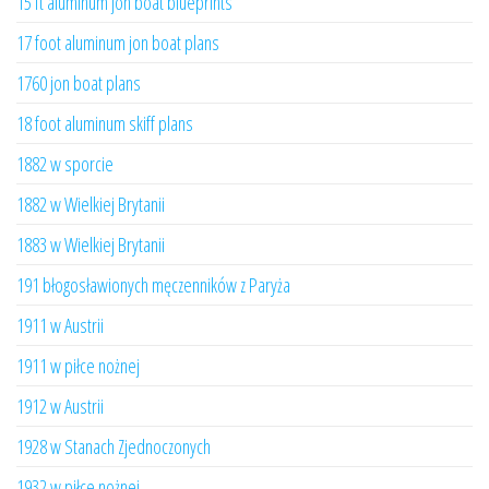
15 ft aluminum jon boat blueprints
17 foot aluminum jon boat plans
1760 jon boat plans
18 foot aluminum skiff plans
1882 w sporcie
1882 w Wielkiej Brytanii
1883 w Wielkiej Brytanii
191 błogosławionych męczenników z Paryża
1911 w Austrii
1911 w piłce nożnej
1912 w Austrii
1928 w Stanach Zjednoczonych
1932 w piłce nożnej