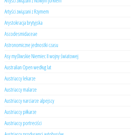
Artyści związani z Nowym Jorkiem
Artyści związani z Rzymem
Arystokracja brytyjska
Ascodesmidaceae
Astronomiczne jednostki czasu
Asy myśliwskie Niemiec II wojny światowej
Australian Open według lat
Austriaccy lekarze
Austriaccy malarze
Austriaccy narciarze alpejscy
Austriaccy piłkarze
Austriaccy portreciści
Austriaccy producenci autobusów