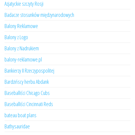
Azjatyckie szczyty Rosji
Badacze stosunków międzynarodowych
Balony Reklamowe
Balony z Logo
Balony z Nadrukiem
balony-reklamowe.pl
Bankierzy II Rzeczypospolitej
Bardzińscy herbu Abdank
Baseballiści Chicago Cubs
Baseballiści Cincinnati Reds
bateau boat plans
Bathysauridae