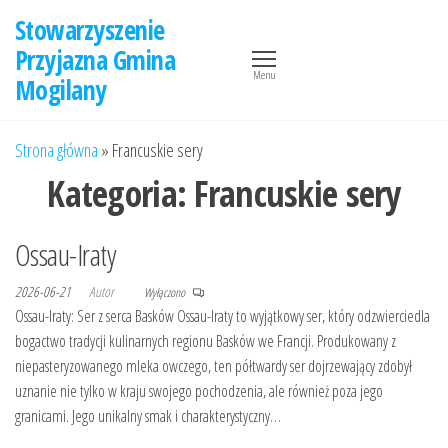
Przejdź
Stowarzyszenie
do
Przyjazna Gmina
treści
Menu
Mogilany
Strona główna
»
Francuskie sery
Kategoria:
Francuskie sery
Ossau-Iraty
2026-06-21
Autor
Wyłączono
Ossau-Iraty: Ser z serca Basków Ossau-Iraty to wyjątkowy ser, który odzwierciedla
bogactwo tradycji kulinarnych regionu Basków we Francji. Produkowany z
niepasteryzowanego mleka owczego, ten półtwardy ser dojrzewający zdobył
uznanie nie tylko w kraju swojego pochodzenia, ale również poza jego
granicami. Jego unikalny smak i charakterystyczny…