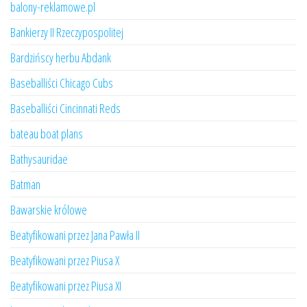
balony-reklamowe.pl
Bankierzy II Rzeczypospolitej
Bardzińscy herbu Abdank
Baseballiści Chicago Cubs
Baseballiści Cincinnati Reds
bateau boat plans
Bathysauridae
Batman
Bawarskie królowe
Beatyfikowani przez Jana Pawła II
Beatyfikowani przez Piusa X
Beatyfikowani przez Piusa XI