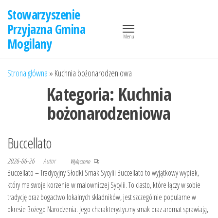
Przejdź
Stowarzyszenie
do
Przyjazna Gmina
treści
Menu
Mogilany
Strona główna
»
Kuchnia bożonarodzeniowa
Kategoria:
Kuchnia
bożonarodzeniowa
Buccellato
2026-06-26
Autor
Wyłączono
Buccellato – Tradycyjny Słodki Smak Sycylii Buccellato to wyjątkowy wypiek,
który ma swoje korzenie w malowniczej Sycylii. To ciasto, które łączy w sobie
tradycję oraz bogactwo lokalnych składników, jest szczególnie popularne w
okresie Bożego Narodzenia. Jego charakterystyczny smak oraz aromat sprawiają,