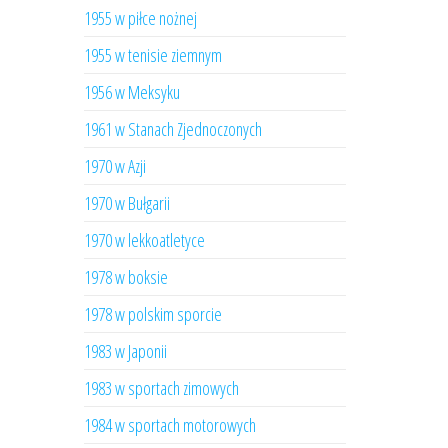
1955 w piłce nożnej
1955 w tenisie ziemnym
1956 w Meksyku
1961 w Stanach Zjednoczonych
1970 w Azji
1970 w Bułgarii
1970 w lekkoatletyce
1978 w boksie
1978 w polskim sporcie
1983 w Japonii
1983 w sportach zimowych
1984 w sportach motorowych