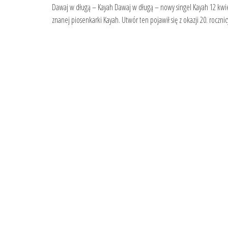
Dawaj w długą – Kayah Dawaj w długą – nowy singel Kayah 12 kwi
znanej piosenkarki Kayah. Utwór ten pojawił się z okazji 20. rocz