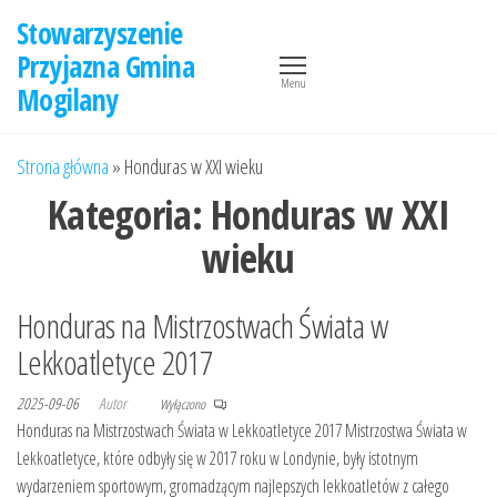
Przejdź
Stowarzyszenie
do
Przyjazna Gmina
treści
Menu
Mogilany
Strona główna
»
Honduras w XXI wieku
Kategoria:
Honduras w XXI
wieku
Honduras na Mistrzostwach Świata w
Lekkoatletyce 2017
2025-09-06
Autor
Wyłączono
Honduras na Mistrzostwach Świata w Lekkoatletyce 2017 Mistrzostwa Świata w
Lekkoatletyce, które odbyły się w 2017 roku w Londynie, były istotnym
wydarzeniem sportowym, gromadzącym najlepszych lekkoatletów z całego