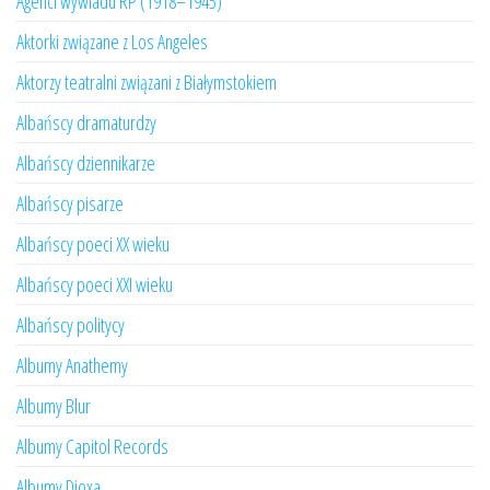
Agenci wywiadu RP (1918–1945)
Aktorki związane z Los Angeles
Aktorzy teatralni związani z Białymstokiem
Albańscy dramaturdzy
Albańscy dziennikarze
Albańscy pisarze
Albańscy poeci XX wieku
Albańscy poeci XXI wieku
Albańscy politycy
Albumy Anathemy
Albumy Blur
Albumy Capitol Records
Albumy Dioxa