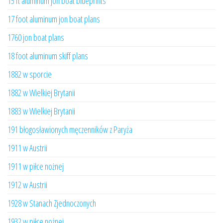
15 ft aluminum jon boat blueprints
17 foot aluminum jon boat plans
1760 jon boat plans
18 foot aluminum skiff plans
1882 w sporcie
1882 w Wielkiej Brytanii
1883 w Wielkiej Brytanii
191 błogosławionych męczenników z Paryża
1911 w Austrii
1911 w piłce nożnej
1912 w Austrii
1928 w Stanach Zjednoczonych
1932 w piłce nożnej