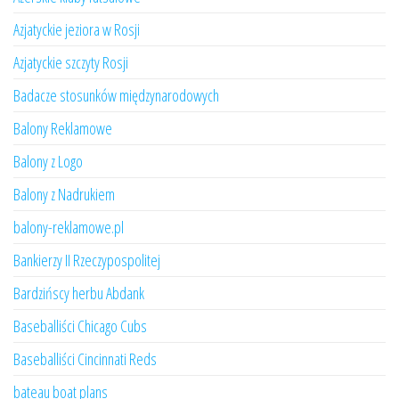
Azjatyckie jeziora w Rosji
Azjatyckie szczyty Rosji
Badacze stosunków międzynarodowych
Balony Reklamowe
Balony z Logo
Balony z Nadrukiem
balony-reklamowe.pl
Bankierzy II Rzeczypospolitej
Bardzińscy herbu Abdank
Baseballiści Chicago Cubs
Baseballiści Cincinnati Reds
bateau boat plans