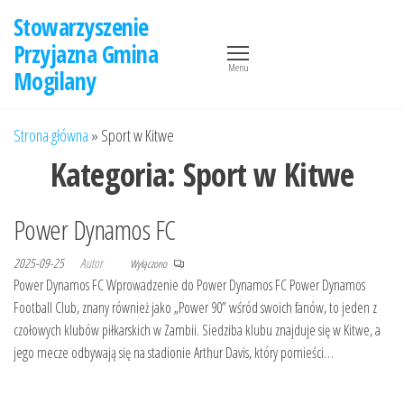
Przejdź
Stowarzyszenie
do
Przyjazna Gmina
treści
Menu
Mogilany
Strona główna
»
Sport w Kitwe
Kategoria:
Sport w Kitwe
Power Dynamos FC
2025-09-25
Autor
Wyłączono
Power Dynamos FC Wprowadzenie do Power Dynamos FC Power Dynamos
Football Club, znany również jako „Power 90” wśród swoich fanów, to jeden z
czołowych klubów piłkarskich w Zambii. Siedziba klubu znajduje się w Kitwe, a
jego mecze odbywają się na stadionie Arthur Davis, który pomieści…