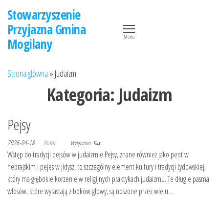
Przejdź
Stowarzyszenie
do
Przyjazna Gmina
treści
Menu
Mogilany
Strona główna
»
Judaizm
Kategoria:
Judaizm
Pejsy
2026-04-18
Autor
Wyłączono
Wstęp do tradycji pejsów w judaizmie Pejsy, znane również jako peot w
hebrajskim i pejes w jidysz, to szczególny element kultury i tradycji żydowskiej,
który ma głębokie korzenie w religijnych praktykach judaizmu. Te długie pasma
włosów, które wyrastają z boków głowy, są noszone przez wielu…