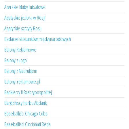
Azerskie kluby futsalowe
Azjatyckie jeziora w Rosji
Azjatyckie szczyty Rosji
Badacze stosunków międzynarodowych
Balony Reklamowe
Balony z Logo
Balony z Nadrukiem
balony-reklamowe.pl
Bankierzy II Rzeczypospolitej
Bardzińscy herbu Abdank
Baseballiści Chicago Cubs
Baseballiści Cincinnati Reds