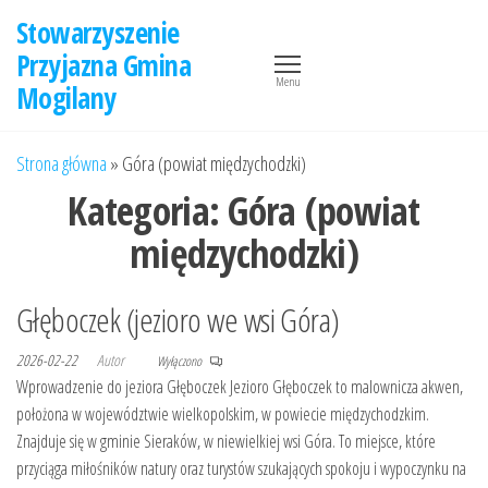
Przejdź
Stowarzyszenie
do
Przyjazna Gmina
treści
Menu
Mogilany
Strona główna
»
Góra (powiat międzychodzki)
Kategoria:
Góra (powiat
międzychodzki)
Głęboczek (jezioro we wsi Góra)
2026-02-22
Autor
Wyłączono
Wprowadzenie do jeziora Głęboczek Jezioro Głęboczek to malownicza akwen,
położona w województwie wielkopolskim, w powiecie międzychodzkim.
Znajduje się w gminie Sieraków, w niewielkiej wsi Góra. To miejsce, które
przyciąga miłośników natury oraz turystów szukających spokoju i wypoczynku na