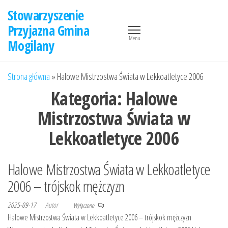
Przejdź
Stowarzyszenie
do
Przyjazna Gmina
treści
Menu
Mogilany
Strona główna
»
Halowe Mistrzostwa Świata w Lekkoatletyce 2006
Kategoria:
Halowe
Mistrzostwa Świata w
Lekkoatletyce 2006
Halowe Mistrzostwa Świata w Lekkoatletyce
2006 – trójskok mężczyzn
2025-09-17
Autor
Wyłączono
Halowe Mistrzostwa Świata w Lekkoatletyce 2006 – trójskok mężczyzn