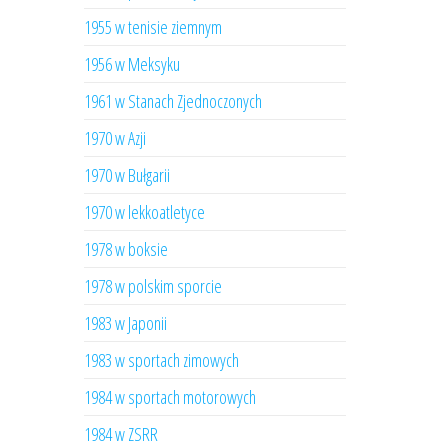
1955 w tenisie ziemnym
1956 w Meksyku
1961 w Stanach Zjednoczonych
1970 w Azji
1970 w Bułgarii
1970 w lekkoatletyce
1978 w boksie
1978 w polskim sporcie
1983 w Japonii
1983 w sportach zimowych
1984 w sportach motorowych
1984 w ZSRR