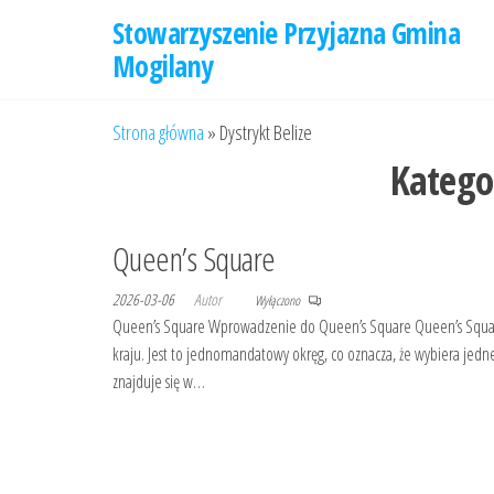
Przejdź
Stowarzyszenie Przyjazna Gmina
do
Mogilany
treści
Strona główna
»
Dystrykt Belize
Katego
Queen’s Square
2026-03-06
Autor
Wyłączono
Queen’s Square Wprowadzenie do Queen’s Square Queen’s Square 
kraju. Jest to jednomandatowy okręg, co oznacza, że wybiera jedn
znajduje się w…