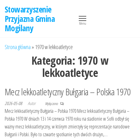
Przejdź
Stowarzyszenie
do
Przyjazna Gmina
treści
Menu
Mogilany
Strona główna
»
1970 w lekkoatletyce
Kategoria:
1970 w
lekkoatletyce
Mecz lekkoatletyczny Bułgaria – Polska 1970
2026-05-08
Autor
Wyłączono
Mecz lekkoatletyczny Bułgaria – Polska 1970 Mecz lekkoatletyczny Bułgaria –
Polska 1970 W dniach 13 i 14 czerwca 1970 roku na stadionie w Sofii odbył się
ważny mecz lekkoatletyczny, w którym zmierzyły się reprezentacje narodowe
Bułgarii i Polski. Było to czwarte spotkanie tych dwóch drużyn,…