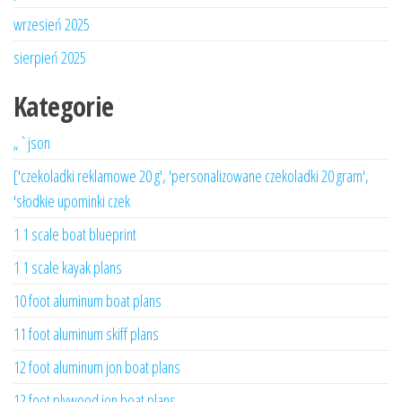
wrzesień 2025
sierpień 2025
Kategorie
„`json
['czekoladki reklamowe 20 g', 'personalizowane czekoladki 20 gram',
'słodkie upominki czek
1 1 scale boat blueprint
1 1 scale kayak plans
10 foot aluminum boat plans
11 foot aluminum skiff plans
12 foot aluminum jon boat plans
12 foot plywood jon boat plans