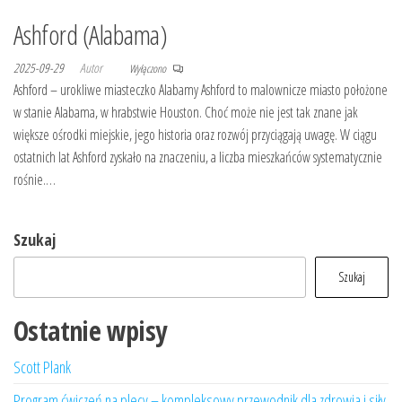
Ashford (Alabama)
2025-09-29
Autor
Wyłączono
Ashford – urokliwe miasteczko Alabamy Ashford to malownicze miasto położone
w stanie Alabama, w hrabstwie Houston. Choć może nie jest tak znane jak
większe ośrodki miejskie, jego historia oraz rozwój przyciągają uwagę. W ciągu
ostatnich lat Ashford zyskało na znaczeniu, a liczba mieszkańców systematycznie
rośnie.…
Szukaj
Szukaj
Ostatnie wpisy
Scott Plank
Program ćwiczeń na plecy – kompleksowy przewodnik dla zdrowia i siły