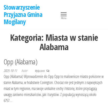
Przejdź
Stowarzyszenie
do
Przyjazna Gmina
treści
Menu
Mogilany
Kategoria:
Miasta w stanie
Alabama
Opp (Alabama)
2025-10-11
Autor
Wyłączono
Opp (Alabama) Wprowadzenie do Opp Opp to malownicze miasto położone w
stanie Alabama, w hrabstwie Covington. Chociaż nie jest jednym z największych
miast w tym regionie, ma swoje unikalne cechy i historię, które przyciągają
uwagę zarówno mieszkańców, jak i turystów. Z populacją wynoszącą około
6757…