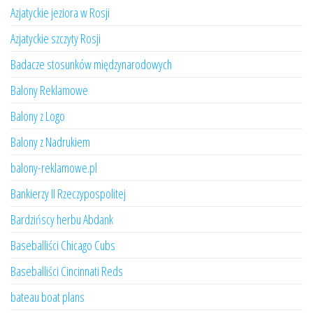
Azjatyckie jeziora w Rosji
Azjatyckie szczyty Rosji
Badacze stosunków międzynarodowych
Balony Reklamowe
Balony z Logo
Balony z Nadrukiem
balony-reklamowe.pl
Bankierzy II Rzeczypospolitej
Bardzińscy herbu Abdank
Baseballiści Chicago Cubs
Baseballiści Cincinnati Reds
bateau boat plans