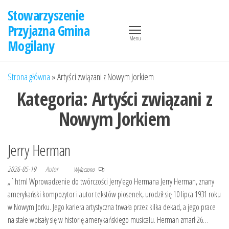
Przejdź
Stowarzyszenie
do
Przyjazna Gmina
treści
Menu
Mogilany
Strona główna
»
Artyści związani z Nowym Jorkiem
Kategoria:
Artyści związani z
Nowym Jorkiem
Jerry Herman
2026-05-19
Autor
Wyłączono
„`html Wprowadzenie do twórczości Jerry’ego Hermana Jerry Herman, znany
amerykański kompozytor i autor tekstów piosenek, urodził się 10 lipca 1931 roku
w Nowym Jorku. Jego kariera artystyczna trwała przez kilka dekad, a jego prace
na stałe wpisały się w historię amerykańskiego musicalu. Herman zmarł 26…