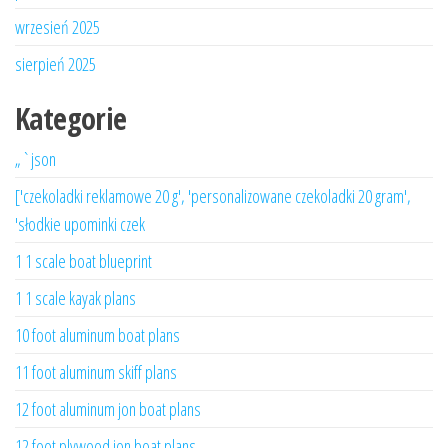
wrzesień 2025
sierpień 2025
Kategorie
„`json
['czekoladki reklamowe 20 g', 'personalizowane czekoladki 20 gram',
'słodkie upominki czek
1 1 scale boat blueprint
1 1 scale kayak plans
10 foot aluminum boat plans
11 foot aluminum skiff plans
12 foot aluminum jon boat plans
12 foot plywood jon boat plans