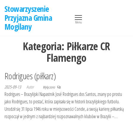
Przejdź
Stowarzyszenie
do
Przyjazna Gmina
treści
Menu
Mogilany
Kategoria:
Piłkarze CR
Flamengo
Rodrigues (piłkarz)
2025-09-13
Autor
Wyłączono
Rodrigues – Brazylijski Napastnik José Rodrigues dos Santos, znany po prostu
jako Rodrigues, to postać, która zapisała się w historii brazylijskiego futbolu.
Urodził się 31 lipca 1946 roku w miejscowości Conde, a swoją karierę piłkarską
rozpoczął w jednym z najbardziej rozpoznawalnych klubów w Brazylii –…