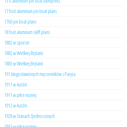
15 ft aluminum jon boat blueprints
17 foot aluminum jon boat plans
1760 jon boat plans
18 foot aluminum skiff plans
1882 w sporcie
1882 w Wielkiej Brytanii
1883 w Wielkiej Brytanii
191 błogosławionych męczenników z Paryża
1911 w Austrii
1911 w piłce nożnej
1912 w Austrii
1928 w Stanach Zjednoczonych
1932 w piłce nożnej