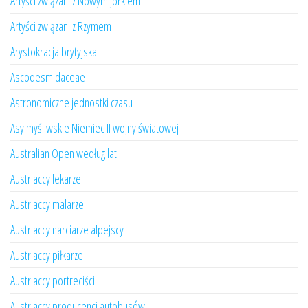
Artyści związani z Nowym Jorkiem
Artyści związani z Rzymem
Arystokracja brytyjska
Ascodesmidaceae
Astronomiczne jednostki czasu
Asy myśliwskie Niemiec II wojny światowej
Australian Open według lat
Austriaccy lekarze
Austriaccy malarze
Austriaccy narciarze alpejscy
Austriaccy piłkarze
Austriaccy portreciści
Austriaccy producenci autobusów