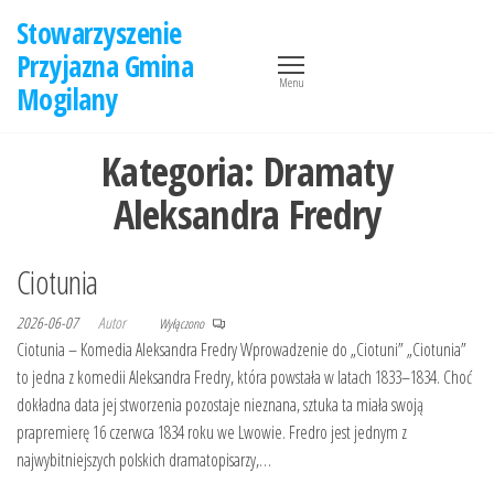
Przejdź
Stowarzyszenie
do
Przyjazna Gmina
treści
Menu
Mogilany
Kategoria:
Dramaty
Aleksandra Fredry
Ciotunia
2026-06-07
Autor
Wyłączono
Ciotunia – Komedia Aleksandra Fredry Wprowadzenie do „Ciotuni” „Ciotunia”
to jedna z komedii Aleksandra Fredry, która powstała w latach 1833–1834. Choć
dokładna data jej stworzenia pozostaje nieznana, sztuka ta miała swoją
prapremierę 16 czerwca 1834 roku we Lwowie. Fredro jest jednym z
najwybitniejszych polskich dramatopisarzy,…