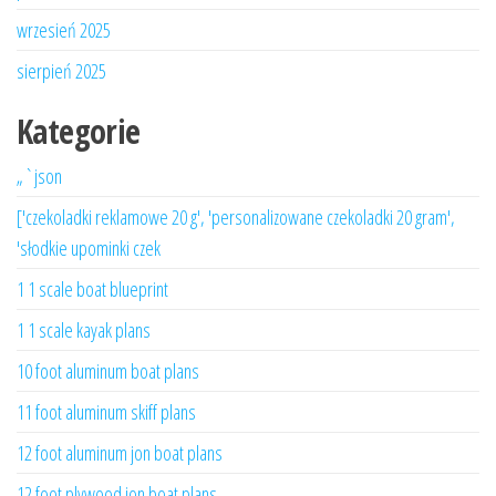
wrzesień 2025
sierpień 2025
Kategorie
„`json
['czekoladki reklamowe 20 g', 'personalizowane czekoladki 20 gram',
'słodkie upominki czek
1 1 scale boat blueprint
1 1 scale kayak plans
10 foot aluminum boat plans
11 foot aluminum skiff plans
12 foot aluminum jon boat plans
12 foot plywood jon boat plans