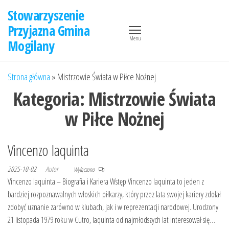
Przejdź
Stowarzyszenie
do
Przyjazna Gmina
treści
Menu
Mogilany
Strona główna
»
Mistrzowie Świata w Piłce Nożnej
Kategoria:
Mistrzowie Świata
w Piłce Nożnej
Vincenzo Iaquinta
2025-10-02
Autor
Wyłączono
Vincenzo Iaquinta – Biografia i Kariera Wstęp Vincenzo Iaquinta to jeden z
bardziej rozpoznawalnych włoskich piłkarzy, który przez lata swojej kariery zdołał
zdobyć uznanie zarówno w klubach, jak i w reprezentacji narodowej. Urodzony
21 listopada 1979 roku w Cutro, Iaquinta od najmłodszych lat interesował się…