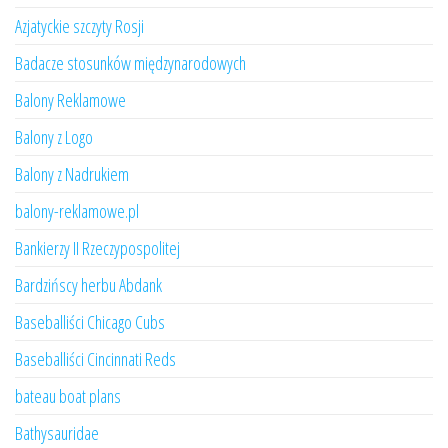
Azjatyckie szczyty Rosji
Badacze stosunków międzynarodowych
Balony Reklamowe
Balony z Logo
Balony z Nadrukiem
balony-reklamowe.pl
Bankierzy II Rzeczypospolitej
Bardzińscy herbu Abdank
Baseballiści Chicago Cubs
Baseballiści Cincinnati Reds
bateau boat plans
Bathysauridae