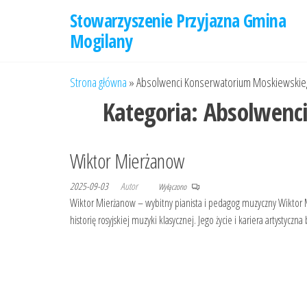
Przejdź
Stowarzyszenie Przyjazna Gmina
do
Mogilany
treści
Strona główna
»
Absolwenci Konserwatorium Moskiewskie
Kategoria:
Absolwenc
Wiktor Mierżanow
2025-09-03
Autor
Wyłączono
Wiktor Mierżanow – wybitny pianista i pedagog muzyczny Wiktor Mi
historię rosyjskiej muzyki klasycznej. Jego życie i kariera artystyc