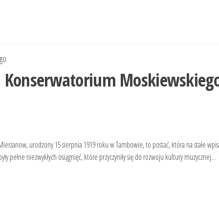
go
i Konserwatorium Moskiewskieg
erżanow, urodzony 15 sierpnia 1919 roku w Tambowie, to postać, która na stałe wpisa
zna były pełne niezwykłych osiągnięć, które przyczyniły się do rozwoju kultury muzycznej…