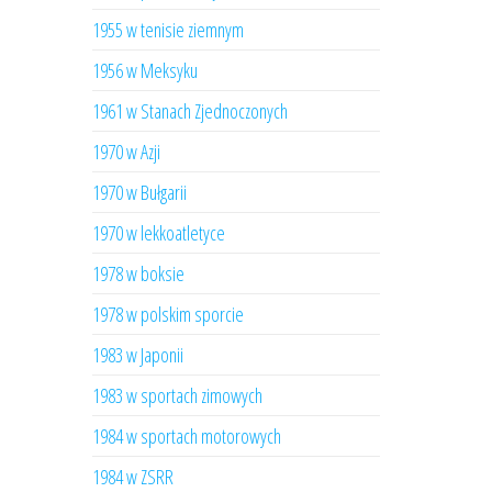
1955 w tenisie ziemnym
1956 w Meksyku
1961 w Stanach Zjednoczonych
1970 w Azji
1970 w Bułgarii
1970 w lekkoatletyce
1978 w boksie
1978 w polskim sporcie
1983 w Japonii
1983 w sportach zimowych
1984 w sportach motorowych
1984 w ZSRR