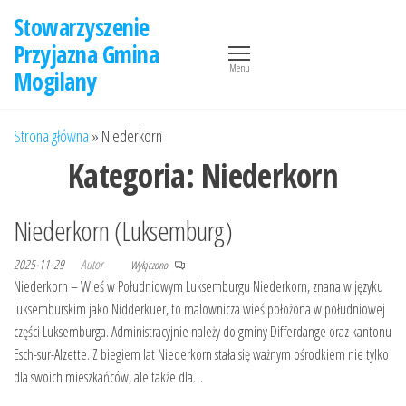
Przejdź
Stowarzyszenie
do
Przyjazna Gmina
treści
Menu
Mogilany
Strona główna
»
Niederkorn
Kategoria:
Niederkorn
Niederkorn (Luksemburg)
2025-11-29
Autor
Wyłączono
Niederkorn – Wieś w Południowym Luksemburgu Niederkorn, znana w języku
luksemburskim jako Nidderkuer, to malownicza wieś położona w południowej
części Luksemburga. Administracyjnie należy do gminy Differdange oraz kantonu
Esch-sur-Alzette. Z biegiem lat Niederkorn stała się ważnym ośrodkiem nie tylko
dla swoich mieszkańców, ale także dla…