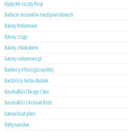
Azjatyckie szczyty Rosji
Badacze stosunków międzynarodowych
Balony Reklamowe
Balony z Logo
Balony z Nadrukiem
balony-reklamowe.pl
Bankierzy II Rzeczypospolitej
Bardzińscy herbu Abdank
Baseballiści Chicago Cubs
Baseballiści Cincinnati Reds
bateau boat plans
Bathysauridae