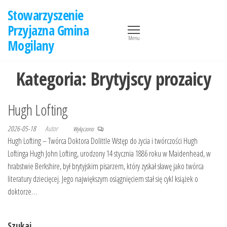
Przejdź
Stowarzyszenie
do
Przyjazna Gmina
treści
Menu
Mogilany
Kategoria:
Brytyjscy prozaicy
Hugh Lofting
2026-05-18
Autor
Wyłączono
Hugh Lofting – Twórca Doktora Dolittle Wstęp do życia i twórczości Hugh
Loftinga Hugh John Lofting, urodzony 14 stycznia 1886 roku w Maidenhead, w
hrabstwie Berkshire, był brytyjskim pisarzem, który zyskał sławę jako twórca
literatury dziecięcej. Jego największym osiągnięciem stał się cykl książek o
doktorze…
Szukaj