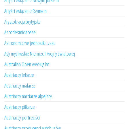
Artyści związani z Nowym Jorkiem
Artyści związani z Rzymem
Arystokracja brytyjska
Ascodesmidaceae
Astronomiczne jednostki czasu
Asy myśliwskie Niemiec II wojny światowej
Australian Open według lat
Austriaccy lekarze
Austriaccy malarze
Austriaccy narciarze alpejscy
Austriaccy piłkarze
Austriaccy portreciści
Austriaccy producenci autobusów