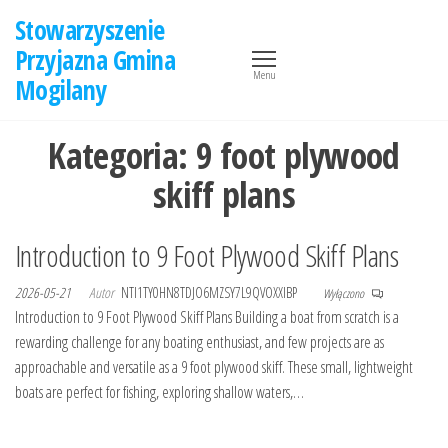
Przejdź
Stowarzyszenie
do
Przyjazna Gmina
treści
Menu
Mogilany
Kategoria:
9 foot plywood
skiff plans
Introduction to 9 Foot Plywood Skiff Plans
2026-05-21
Autor
NTI1TY0HN8TDJO6MZSY7L9QVOXXIBP
Wyłączono
Introduction to 9 Foot Plywood Skiff Plans Building a boat from scratch is a
rewarding challenge for any boating enthusiast, and few projects are as
approachable and versatile as a 9 foot plywood skiff. These small, lightweight
boats are perfect for fishing, exploring shallow waters,…