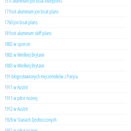
15 ft aluminum jon boat blueprints
17 foot aluminum jon boat plans
1760 jon boat plans
18 foot aluminum skiff plans
1882 w sporcie
1882 w Wielkiej Brytanii
1883 w Wielkiej Brytanii
191 błogosławionych męczenników z Paryża
1911 w Austrii
1911 w piłce nożnej
1912 w Austrii
1928 w Stanach Zjednoczonych
1932 w piłce nożnej