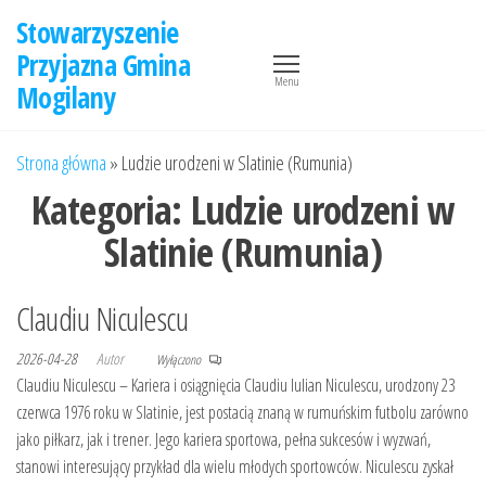
Przejdź
Stowarzyszenie
do
Przyjazna Gmina
treści
Menu
Mogilany
Strona główna
»
Ludzie urodzeni w Slatinie (Rumunia)
Kategoria:
Ludzie urodzeni w
Slatinie (Rumunia)
Claudiu Niculescu
2026-04-28
Autor
Wyłączono
Claudiu Niculescu – Kariera i osiągnięcia Claudiu Iulian Niculescu, urodzony 23
czerwca 1976 roku w Slatinie, jest postacią znaną w rumuńskim futbolu zarówno
jako piłkarz, jak i trener. Jego kariera sportowa, pełna sukcesów i wyzwań,
stanowi interesujący przykład dla wielu młodych sportowców. Niculescu zyskał