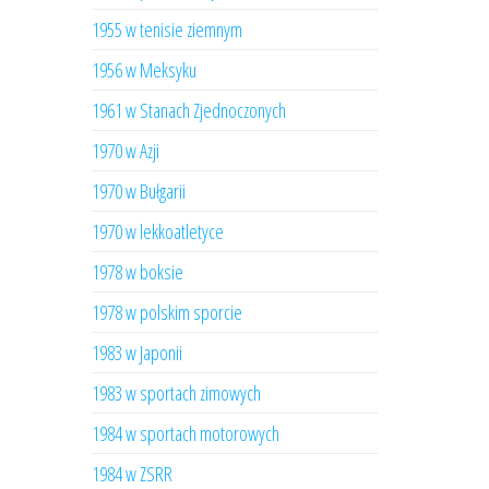
1955 w tenisie ziemnym
1956 w Meksyku
1961 w Stanach Zjednoczonych
1970 w Azji
1970 w Bułgarii
1970 w lekkoatletyce
1978 w boksie
1978 w polskim sporcie
1983 w Japonii
1983 w sportach zimowych
1984 w sportach motorowych
1984 w ZSRR