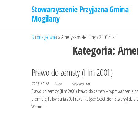
Przejdź
Stowarzyszenie Przyjazna Gmina
do
Mogilany
treści
Strona główna
»
Amerykańskie filmy z 2001 roku
Kategoria:
Amer
Prawo do zemsty (film 2001)
2025-11-12
Autor
Wyłączono
Prawo do zemsty (film 2001) Prawo do zemsty – wprowadzenie do thr
premierę 15 kwietnia 2001 roku. Reżyser Scott Ziehl stworzył dzi
Warner…