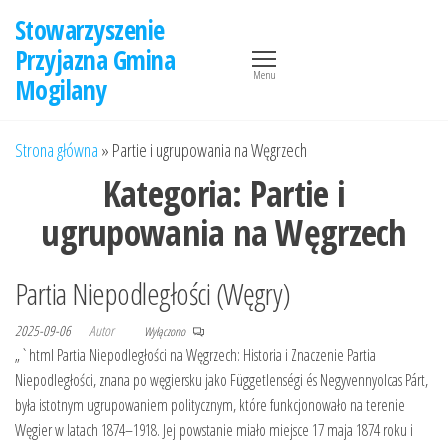
Przejdź
Stowarzyszenie
do
Przyjazna Gmina
treści
Menu
Mogilany
Strona główna
»
Partie i ugrupowania na Węgrzech
Kategoria:
Partie i
ugrupowania na Węgrzech
Partia Niepodległości (Węgry)
2025-09-06
Autor
Wyłączono
„`html Partia Niepodległości na Węgrzech: Historia i Znaczenie Partia
Niepodległości, znana po węgiersku jako Függetlenségi és Negyvennyolcas Párt,
była istotnym ugrupowaniem politycznym, które funkcjonowało na terenie
Węgier w latach 1874–1918. Jej powstanie miało miejsce 17 maja 1874 roku i