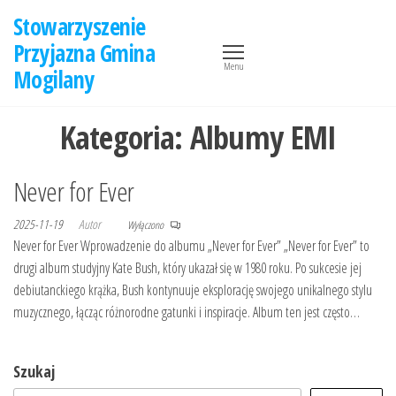
Przejdź
Stowarzyszenie
do
Przyjazna Gmina
treści
Menu
Mogilany
Kategoria:
Albumy EMI
Never for Ever
2025-11-19
Autor
Wyłączono
Never for Ever Wprowadzenie do albumu „Never for Ever” „Never for Ever” to
drugi album studyjny Kate Bush, który ukazał się w 1980 roku. Po sukcesie jej
debiutanckiego krążka, Bush kontynuuje eksplorację swojego unikalnego stylu
muzycznego, łącząc różnorodne gatunki i inspiracje. Album ten jest często…
Szukaj