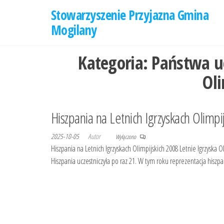
Przejdź
Stowarzyszenie Przyjazna Gmina
do
Mogilany
treści
Kategoria:
Państwa uc
Oli
Hiszpania na Letnich Igrzyskach Olimpi
2025-10-05
Autor
Wyłączono
Hiszpania na Letnich Igrzyskach Olimpijskich 2008 Letnie Igrzyska
Hiszpania uczestniczyła po raz 21. W tym roku reprezentacja hiszpa