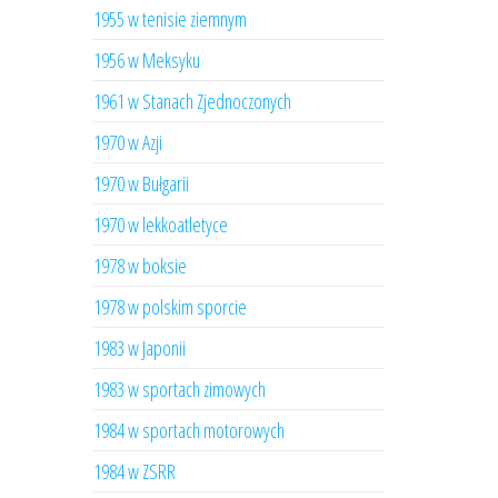
1955 w tenisie ziemnym
1956 w Meksyku
1961 w Stanach Zjednoczonych
1970 w Azji
1970 w Bułgarii
1970 w lekkoatletyce
1978 w boksie
1978 w polskim sporcie
1983 w Japonii
1983 w sportach zimowych
1984 w sportach motorowych
1984 w ZSRR