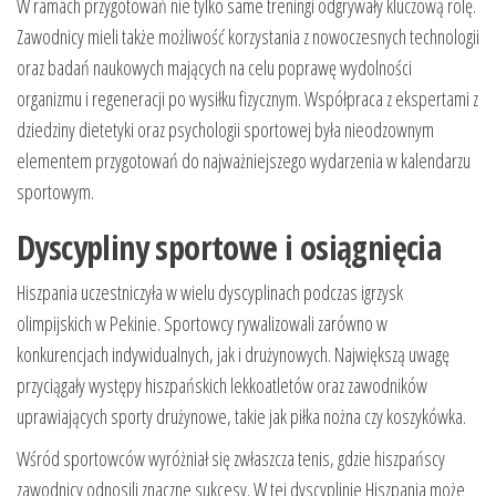
W ramach przygotowań nie tylko same treningi odgrywały kluczową rolę.
Zawodnicy mieli także możliwość korzystania z nowoczesnych technologii
oraz badań naukowych mających na celu poprawę wydolności
organizmu i regeneracji po wysiłku fizycznym. Współpraca z ekspertami z
dziedziny dietetyki oraz psychologii sportowej była nieodzownym
elementem przygotowań do najważniejszego wydarzenia w kalendarzu
sportowym.
Dyscypliny sportowe i osiągnięcia
Hiszpania uczestniczyła w wielu dyscyplinach podczas igrzysk
olimpijskich w Pekinie. Sportowcy rywalizowali zarówno w
konkurencjach indywidualnych, jak i drużynowych. Największą uwagę
przyciągały występy hiszpańskich lekkoatletów oraz zawodników
uprawiających sporty drużynowe, takie jak piłka nożna czy koszykówka.
Wśród sportowców wyróżniał się zwłaszcza tenis, gdzie hiszpańscy
zawodnicy odnosili znaczne sukcesy. W tej dyscyplinie Hiszpania może