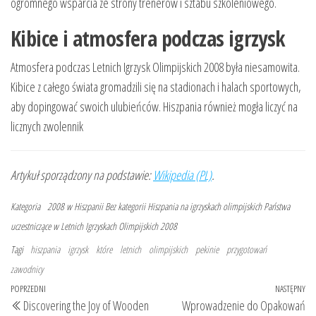
ogromnego wsparcia ze strony trenerów i sztabu szkoleniowego.
Kibice i atmosfera podczas igrzysk
Atmosfera podczas Letnich Igrzysk Olimpijskich 2008 była niesamowita.
Kibice z całego świata gromadzili się na stadionach i halach sportowych,
aby dopingować swoich ulubieńców. Hiszpania również mogła liczyć na
licznych zwolennik
Artykuł sporządzony na podstawie:
Wikipedia (PL)
.
Kategoria
2008 w Hiszpanii
Bez kategorii
Hiszpania na igrzyskach olimpijskich
Państwa
uczestniczące w Letnich Igrzyskach Olimpijskich 2008
Tagi
hiszpania
igrzysk
które
letnich
olimpijskich
pekinie
przygotowań
zawodnicy
Nawigacja
Poprzedni
POPRZEDNI
NASTĘPNY
Na
Discovering the Joy of Wooden
Wprowadzenie do Opakowań
wpisu
wpis
wp