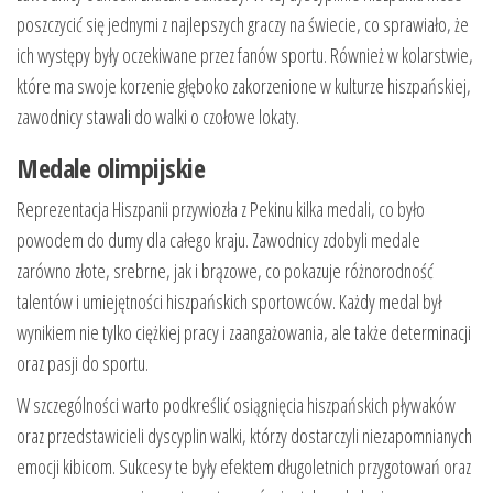
poszczycić się jednymi z najlepszych graczy na świecie, co sprawiało, że
ich występy były oczekiwane przez fanów sportu. Również w kolarstwie,
które ma swoje korzenie głęboko zakorzenione w kulturze hiszpańskiej,
zawodnicy stawali do walki o czołowe lokaty.
Medale olimpijskie
Reprezentacja Hiszpanii przywiozła z Pekinu kilka medali, co było
powodem do dumy dla całego kraju. Zawodnicy zdobyli medale
zarówno złote, srebrne, jak i brązowe, co pokazuje różnorodność
talentów i umiejętności hiszpańskich sportowców. Każdy medal był
wynikiem nie tylko ciężkiej pracy i zaangażowania, ale także determinacji
oraz pasji do sportu.
W szczególności warto podkreślić osiągnięcia hiszpańskich pływaków
oraz przedstawicieli dyscyplin walki, którzy dostarczyli niezapomnianych
emocji kibicom. Sukcesy te były efektem długoletnich przygotowań oraz