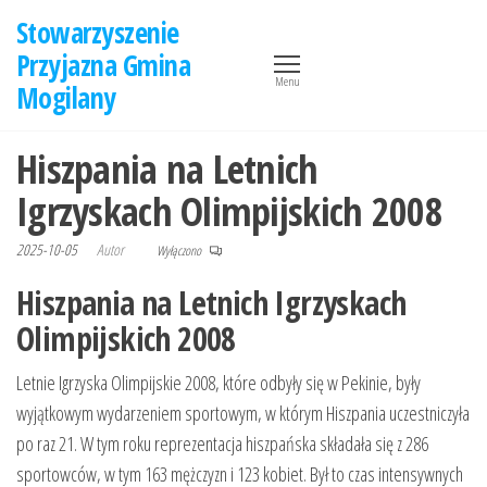
Przejdź
Stowarzyszenie
do
Przyjazna Gmina
treści
Menu
Mogilany
Hiszpania na Letnich
Igrzyskach Olimpijskich 2008
2025-10-05
Autor
Wyłączono
Hiszpania na Letnich Igrzyskach
Olimpijskich 2008
Letnie Igrzyska Olimpijskie 2008, które odbyły się w Pekinie, były
wyjątkowym wydarzeniem sportowym, w którym Hiszpania uczestniczyła
po raz 21. W tym roku reprezentacja hiszpańska składała się z 286
sportowców, w tym 163 mężczyzn i 123 kobiet. Był to czas intensywnych