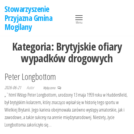
Przejdź
Stowarzyszenie
do
Przyjazna Gmina
treści
Menu
Mogilany
Kategoria:
Brytyjskie ofiary
wypadków drogowych
Peter Longbottom
2026-06-21
Autor
Wyłączono
„`html Wstęp Peter Longbottom, urodzony 13 maja 1959 roku w Huddersfield,
był brytyjskim kolarzem, który znacząco wpisał się w historię tego sportu w
Wielkiej Brytanii. Jego kariera obejmowała zarówno występy amatorskie, jak i
zawodowe, a także sukcesy na arenie międzynarodowej. Niestety, życie
Longbottoma zakończyło się…