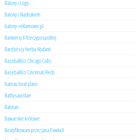
Balony z Logo
Balony z Nadrukiem
balony-reklamowe.pl
Bankierzy II Rzeczypospolitej
Bardzińscy herbu Abdank
Baseballiści Chicago Cubs
Baseballiści Cincinnati Reds
bateau boat plans
Bathysauridae
Batman
Bawarskie królowe
Beatyfikowani przez Jana Pawła II