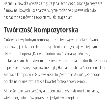
Hanna Gużewska wyszła za mąż za Jana Jacoby’ego, znanego reżysera
filmów naukowych i scenarzysty. Życie rodzinne Gużewskich było
naznaczone zarówno radościami, jak i tragediami.
Twórczość kompozytorska
Gużewski był płodnym kompozytorem, tworzącym dzieła zarówno
operowe, jak i kameralne oraz symfoniczne. Jego najsłynniejszym
dziełem jest opera „Dziewica lodowców”, która wyróżnia się
fantastycznym charakterem oraz lirycznymi melodiami. Libretto tej opery
napisał osobiście, inspirowane bajką Hansa Christiana Andersena. Inne
znaczące kompozycje Gużewskiego to „Symfonia A-dur”, „Rapsodia
polska na orkiestrę”, a także kwartet fortepianowy e-moll.
Mimo że jego twórczość była doceniana przez krytyków i słuchaczy,
wiele z jego utworów pozostało jedynie w rękopisach