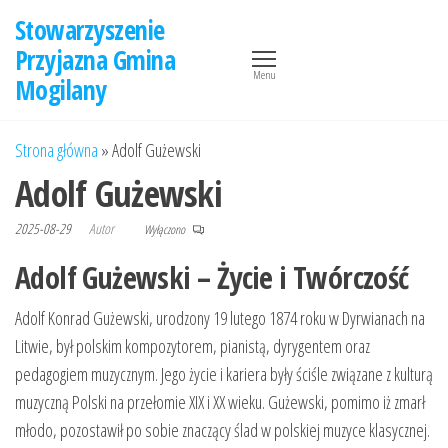
Przejdź
Stowarzyszenie
do
Przyjazna Gmina
treści
Menu
Mogilany
Strona główna
»
Adolf Gużewski
Adolf Gużewski
2025-08-29
Autor
Wyłączono
Adolf Gużewski – Życie i Twórczość
Adolf Konrad Gużewski, urodzony 19 lutego 1874 roku w Dyrwianach na
Litwie, był polskim kompozytorem, pianistą, dyrygentem oraz
pedagogiem muzycznym. Jego życie i kariera były ściśle związane z kulturą
muzyczną Polski na przełomie XIX i XX wieku. Gużewski, pomimo iż zmarł
młodo, pozostawił po sobie znaczący ślad w polskiej muzyce klasycznej.