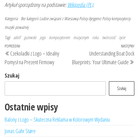
Artykuł sporządzony na podstawie:
Wikipedia (PL)
.
Kategoria
Bez kategorii
Ludzie związani z Warszawą
Polscy dyrygenci
Polscy kompozytorzy
muzyki poważnej
Tagi
adolf
gużewski
jego
kompozytorem
muzycznym
roku
twórczość
życie
Nawigacja
Poprzedni
POPRZEDNI
NASTĘPNY
Na
Czekoladki z Logo – Idealny
Understanding Boat Dock
wpisu
wpis
wp
Pomysł na Prezent Firmowy
Blueprints: Your Ultimate Guide
Szukaj
Szukaj
Ostatnie wpisy
Balony z Logo – Skuteczna Reklama w Kolorowym Wydaniu
Jonas Gahr Støre