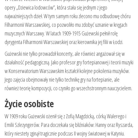
opery „Dziewica lodowców”, która stała się jednym z jego
najważniejszych dzieł. W tym samym roku zlecono mu odbudowę chóru
Filharmonii Warszawskiej, co pozwoliło mu zdobyć uznanie w kręgach
muzycznych Warszawy. W latach 1909-1915 Gużewski pełnił rolę
dyrygenta Filharmonii Warszawskiej oraz kierownika jej filii w Łodzi.
Gużewski nie tylko prowadził koncerty, ale również angażował się w
działalność pedagogiczną. Jako profesor gry fortepianowej i teorii muzyki
w Konserwatorium Warszawskim kształcił kolejne pokolenia muzyków.
Jego zajęcia obejmowały nie tylko technikę gry na fortepianie, ale
również teorię kompozycji, co czyniło go wszechstronnym nauczycielem.
Życie osobiste
W 1909 roku Gużewski ożenił się z Zofią Magdzicką, córką Walerego i
Emilii Szlezyngerów. Para doczekała się bliźniaków: Hanny oraz Ryszarda,
który niestety zginął tragicznie podczas II wojny światowej w Katyniu.