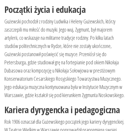
Początki życia i edukacja
Gużewski pochodził z rodziny Ludwika i Heleny Gużewskich, którzy
zaszczepili mu miłość do muzyki. Jego wuj, Zygmunt, był majorem
artylerii, co wskazuje na militarne tradycje rodziny. Po kilku latach
studiów politechnicznych w Rydze, które nie zostały ukończone,
Gużewski postanowił poświęcić się muzyce. Przeniósł się do
Petersburga, gdzie studiował grę na fortepianie pod okiem Nikołaja
Dubasowa oraz kompozycję u Nikołaja Sołowjowa w prestiżowym
Konserwatorium Cesarskiego Rosyjskiego Towarzystwa Muzycznego.
Jego edukacja muzyczna kontynuowana była w Instytucie Muzycznym w
Warszawie, gdzie kształcił się pod kierunkiem Zygmunta Noskowskiego.
Kariera dyrygencka i pedagogiczna
Rok 1906 oznaczał dla Gużewskiego początek jego kariery dyrygenckiej.
W Teatrze Wielkim w Warszawie poprowadził prapremierę swojej