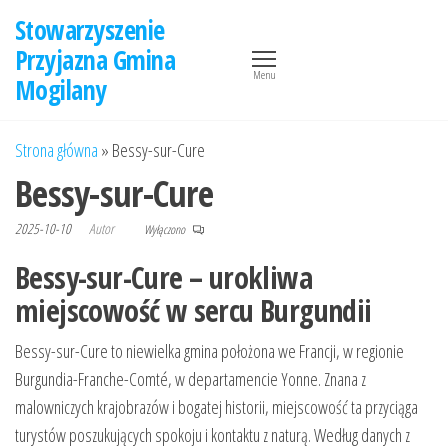
Przejdź
Stowarzyszenie
do
Przyjazna Gmina
treści
Menu
Mogilany
Strona główna
»
Bessy-sur-Cure
Bessy-sur-Cure
2025-10-10
Autor
Wyłączono
Bessy-sur-Cure – urokliwa
miejscowość w sercu Burgundii
Bessy-sur-Cure to niewielka gmina położona we Francji, w regionie
Burgundia-Franche-Comté, w departamencie Yonne. Znana z
malowniczych krajobrazów i bogatej historii, miejscowość ta przyciąga
turystów poszukujących spokoju i kontaktu z naturą. Według danych z