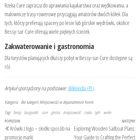
Rzeka Cure zaprasza do uprawiania kajakarstwa oraz wędkowania, a
malownicze trasy rowerowe przyciągają amatorów dwóch kółek. Dla
tych, którzy preferują spacery po lesie lub górskie wędrówki, okolice
Bessy-sur-Cure oferują wiele pięknych ścieżek.
Zakwaterowanie i gastronomia
Dla turystów planujących dłuższy pobyt w Bessy-sur-Cure dostępne są
róż
Artykuł sporządzony na podstawie:
Wikipedia (PL)
.
Kategoria
Bez kategorii
Miejscowości w departamencie Yonne
Tagi
bessy
burgundii
cure
gmina
miejscowość
rzeka
tych
wiele
Nawigacja
Poprzedni
POPRZEDNI
NASTĘPNY
Na
Krówki z logo – słodki sposób na
Exploring Wooden Sailboat Plans:
wpisu
wpis
wp
promocję marki
Your Guide to Crafting the Perfect