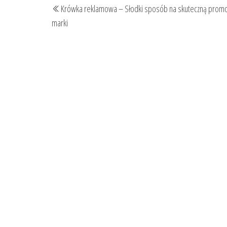
Krówka reklamowa – Słodki sposób na skuteczną promo
wpisu
wpis
marki