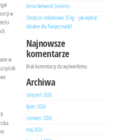
egał
Xerox Network Services
porcji w
Słodycze reklamowe 35 kg – jak wybrać
zieści
idealne dla Twojej marki?
ach.
Najnowsze
komentarze
wanie w
Brak komentarzy do wyświetlenia.
szczyński
zowe
Archiwa
sierpień 2026
lipiec 2026
ch
czerwiec 2026
iczba
maj 2026
nym