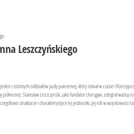
ego
nna Leszczyńskiego
en z istotnych oddziałów jazdy pancernej, który istniał w czasie I Rzeczypos
ojny północnej. Stanisław Leszczyński, jako fundator chorągwi, odegrał ważną rol
zczegółowo strukturze i charakterystyce tej jednostki, jej roli w wojskowości t