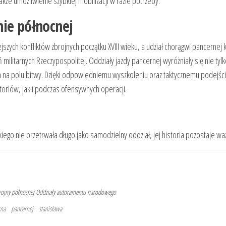
akże umożliwienie szybkiej mobilizacji w razie potrzeby.
nie północnej
szych konfliktów zbrojnych początku XVIII wieku, a udział chorągwi pancernej
 militarnych Rzeczypospolitej. Oddziały jazdy pancernej wyróżniały się nie tyl
a na polu bitwy. Dzięki odpowiedniemu wyszkoleniu oraz taktycznemu podejści
oriów, jak i podczas ofensywnych operacji.
go nie przetrwała długo jako samodzielny oddział, jej historia pozostaje wa
ojny północnej
Oddziały autoramentu narodowego
rna
pancernej
stanisława