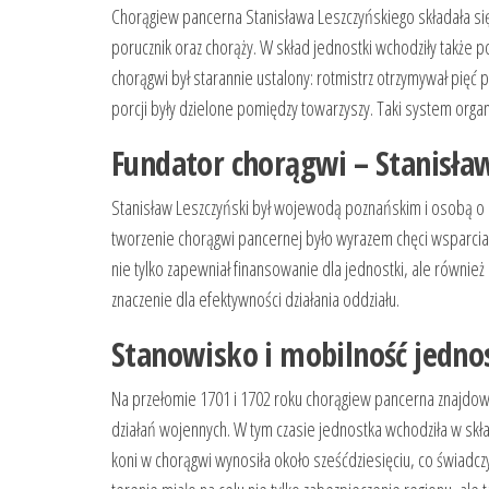
Chorągiew pancerna Stanisława Leszczyńskiego składała się 
porucznik oraz chorąży. W skład jednostki wchodziły także po
chorągwi był starannie ustalony: rotmistrz otrzymywał pięć 
porcji były dzielone pomiędzy towarzyszy. Taki system org
Fundator chorągwi – Stanisław
Stanisław Leszczyński był wojewodą poznańskim i osobą o 
tworzenie chorągwi pancernej było wyrazem chęci wsparcia a
nie tylko zapewniał finansowanie dla jednostki, ale również
znaczenie dla efektywności działania oddziału.
Stanowisko i mobilność jedno
Na przełomie 1701 i 1702 roku chorągiew pancerna znajdow
działań wojennych. W tym czasie jednostka wchodziła w skła
koni w chorągwi wynosiła około sześćdziesięciu, co świadcz