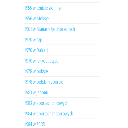
1955 w tenisie ziemnym
1956 w Meksyku
1961 w Stanach Zjednoczonych
1970 w Azji
1970 w Bułgarii
1970 w lekkoatletyce
1978 w boksie
1978 w polskim sporcie
1983 w Japonii
1983 w sportach zimowych
1984 w sportach motorowych
1984 w ZSRR