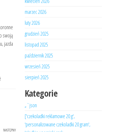
kwiecień 2026
marzec 2026
luty 2026
 koronne
grudzień 2025
ko swoją
u, jazda
listopad 2025
październik 2025
wrzesień 2025
sierpień 2025
ż
Kategorie
„`json
['czekoladki reklamowe 20 g',
'personalizowane czekoladki 20 gram',
NASTĘPNY
Następny