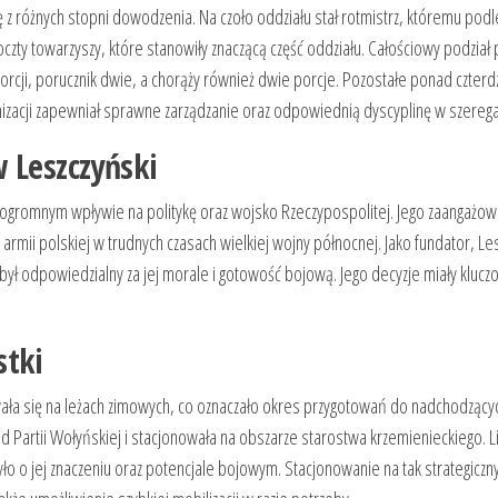
z różnych stopni dowodzenia. Na czoło oddziału stał rotmistrz, któremu podl
czty towarzyszy, które stanowiły znaczącą część oddziału. Całościowy podział 
porcji, porucznik dwie, a chorąży również dwie porcje. Pozostałe ponad czterd
anizacji zapewniał sprawne zarządzanie oraz odpowiednią dyscyplinę w szereg
 Leszczyński
ogromnym wpływie na politykę oraz wojsko Rzeczypospolitej. Jego zaangażo
rmii polskiej w trudnych czasach wielkiej wojny północnej. Jako fundator, Le
 był odpowiedzialny za jej morale i gotowość bojową. Jego decyzje miały kluc
stki
ała się na leżach zimowych, co oznaczało okres przygotowań do nadchodzący
d Partii Wołyńskiej i stacjonowała na obszarze starostwa krzemienieckiego. L
yło o jej znaczeniu oraz potencjale bojowym. Stacjonowanie na tak strategicz