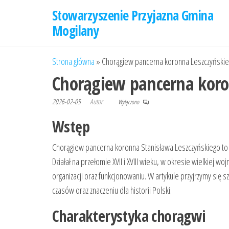
Przejdź
Stowarzyszenie Przyjazna Gmina
do
Mogilany
treści
Strona główna
»
Chorągiew pancerna koronna Leszczyński
Chorągiew pancerna koro
2026-02-05
Autor
Wyłączono
Wstęp
Chorągiew pancerna koronna Stanisława Leszczyńskiego to jed
Działał na przełomie XVII i XVIII wieku, w okresie wielkiej w
organizacji oraz funkcjonowaniu. W artykule przyjrzymy się s
czasów oraz znaczeniu dla historii Polski.
Charakterystyka chorągwi