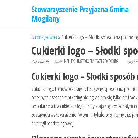
Przejdź
Stowarzyszenie Przyjazna Gmina
do
Mogilany
treści
Strona główna
»
Cukierki logo – Słodki sposób na promocję
Cukierki logo – Słodki s
2025-08-19
Autor
NTI1TY0HN8TDJO6MZSY7L9QVOXXIBP
Wyłączo
Cukierki logo – Słodki sposób
Cukierki logo to nowoczesny i efektywny sposób na promocj
obecnych czasach marketing nie ogranicza się tylko do trad
popularności, a cukierki z logo firmy stają się doskonałym n
zostawić trwałe wrażenie. W tym artykule przyjrzymy się, jak
strategii marketingowej.