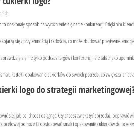
cukierki logo?
 nich:
go to doskonały sposób na wyróżnienie się na tle konkurencji. Dzięki nim klienc
 kojarzą się z przyjemnością i radością, co może zbudować pozytywne emocj
 sprawdzają się nie tylko podczas targów i konferencji, ale także jako upomink
ak, kształt i opakowanie cukierków do swoich potrzeb, co zwiększa ich atra
ierki logo do strategii marketingowej
wić się, jaki cel chcesz osiągnąć. Czy chcesz zwiększyć sprzedaż, poprawić w
upy docelowej pomoże Ci dostosować smak i opakowanie cukierków do oczek