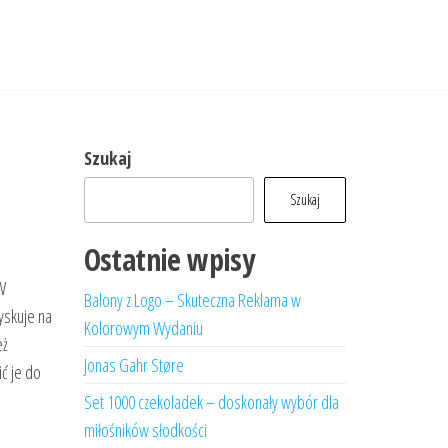
Szukaj
Szukaj
Ostatnie wpisy
W
Balony z Logo – Skuteczna Reklama w
yskuje na
Kolorowym Wydaniu
eż
Jonas Gahr Støre
ić je do
Set 1000 czekoladek – doskonały wybór dla
miłośników słodkości