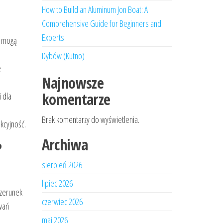
How to Build an Aluminum Jon Boat: A
Comprehensive Guide for Beginners and
Experts
i mogą
Dybów (Kutno)
e
Najnowsze
komentarze
i dla
Brak komentarzy do wyświetlenia.
kcyjność.
Archiwa
?
sierpień 2026
lipiec 2026
izerunek
czerwiec 2026
iwań
maj 2026