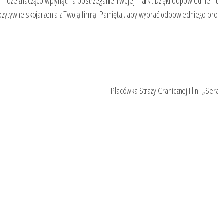
re może znacząco wpłynąć na postrzeganie Twojej marki. Dzięki odpowiedniem
ytywne skojarzenia z Twoją firmą. Pamiętaj, aby wybrać odpowiedniego pro
Placówka Straży Granicznej I linii „Ser