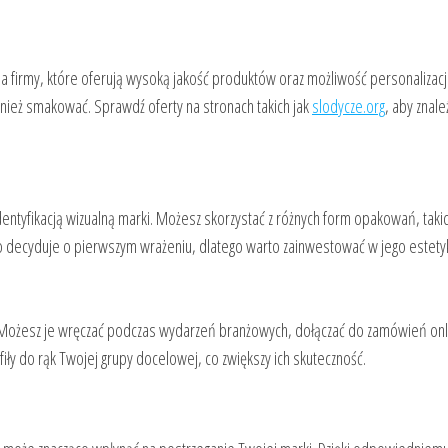
 firmy, które oferują wysoką jakość produktów oraz możliwość personalizacji.
wnież smakować. Sprawdź oferty na stronach takich jak
slodycze.org
, aby znale
ntyfikacją wizualną marki. Możesz skorzystać z różnych form opakowań, takic
sto decyduje o pierwszym wrażeniu, dlatego warto zainwestować w jego estety
 Możesz je wręczać podczas wydarzeń branżowych, dołączać do zamówień onl
iły do rąk Twojej grupy docelowej, co zwiększy ich skuteczność.