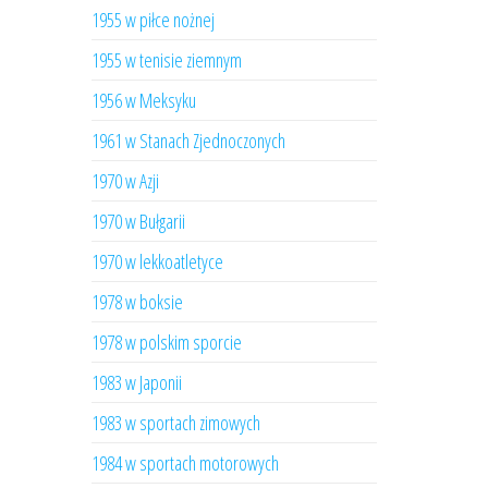
1955 w piłce nożnej
1955 w tenisie ziemnym
1956 w Meksyku
1961 w Stanach Zjednoczonych
1970 w Azji
1970 w Bułgarii
1970 w lekkoatletyce
1978 w boksie
1978 w polskim sporcie
1983 w Japonii
1983 w sportach zimowych
1984 w sportach motorowych