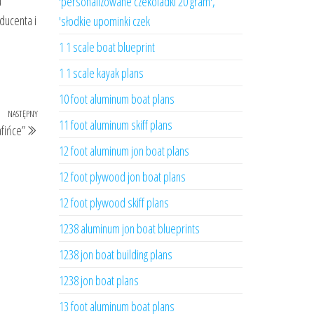
u
'personalizowane czekoladki 20 gram',
ducenta i
'słodkie upominki czek
1 1 scale boat blueprint
1 1 scale kayak plans
10 foot aluminum boat plans
NASTĘPNY
Następny
11 foot aluminum skiff plans
afińce”
wpis
12 foot aluminum jon boat plans
12 foot plywood jon boat plans
12 foot plywood skiff plans
1238 aluminum jon boat blueprints
1238 jon boat building plans
1238 jon boat plans
13 foot aluminum boat plans