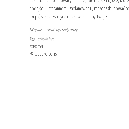
Cukierki logo to innowacyjne narzędzie marketingowe, któ
podejściu i starannemu zaplanowaniu, możesz zbudować poz
skupić się na estetyce opakowania, aby Twoje
Kategoria
cukierki logo
slodycze.org
Tagi
cukierki logo
Nawigacja
Poprzedni
POPRZEDNI
Quadre Lollis
wpisu
wpis